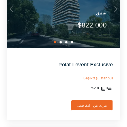
شقق
$822,000
Polat Levent Exclusive
Beşiktaş,
Istanbul
m2
81
3
مزيد من التفاصيل