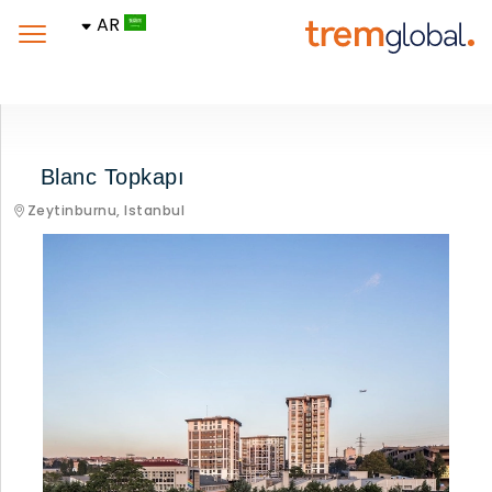
AR
Blanc Topkapı
Zeytinburnu,
Istanbul