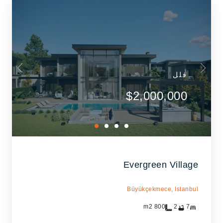
فلل
$2,000,000
Evergreen Village
Büyükçekmece,
Istanbul
m2
800
2
7