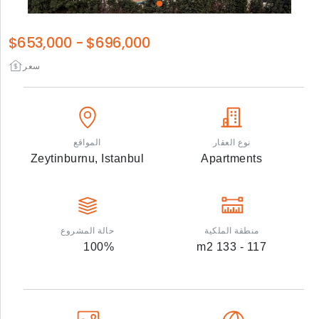
$653,000
-
$696,000
سعر
نوع العقار
المواقع
Zeytinburnu,
Istanbul
Apartments
منطقة الملكية
حالة المشروع
100
%
m2
117 - 133