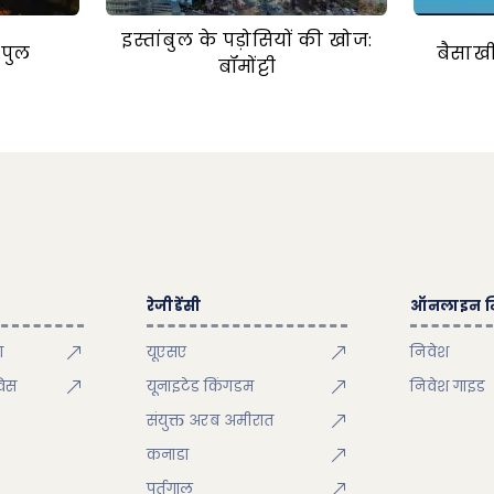
इस्तांबुल के पड़ोसियों की खोज:
ध पुल
बैसाखी
बॉमोंट्टी
रेजीडेंसी
ऑनलाइन न
ा
यूएसए
निवेश
विस
यूनाइटेड किंगडम
निवेश गाइड
संयुक्त अरब अमीरात
कनाडा
पुर्तगाल