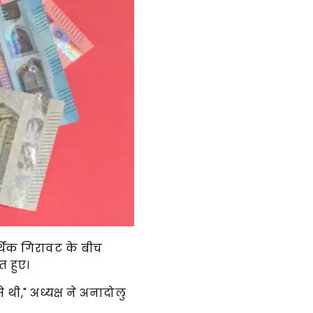
र्थिक गिरावट के बीच
त हुए।
 थी," अध्यक्ष ने अनादोलु