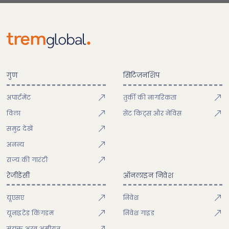
गुण
सिटिज़नशिप
अपार्टमेंट
तुर्की की नागरिकता
विला
सेंट किट्स और नेविस
समुद्र देखें
अनन्य
राज्य की गारंटी
रेजीडेंसी
ऑनलाइन निवेश
यूएसए
निवेश
यूनाइटेड किंगडम
निवेश गाइड
संयुक्त अरब अमीरात