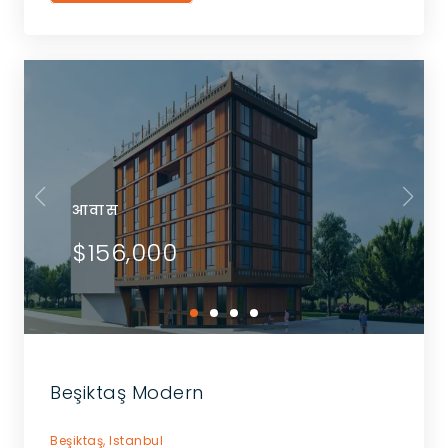
आवास
$156,000
Beşiktaş Modern
Beşiktaş,
Istanbul