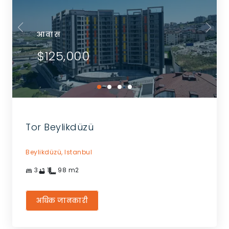
आवास
$125,000
Tor Beylikdüzü
Beylikdüzü,
Istanbul
3
1
98
m2
अधिक जानकारी