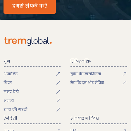
हमसे संपर्क करें
गुण
सिटिज़नशिप
अपार्टमेंट
तुर्की की नागरिकता
विला
सेंट किट्स और नेविस
समुद्र देखें
अनन्य
राज्य की गारंटी
रेजीडेंसी
ऑनलाइन निवेश