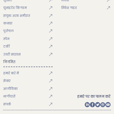
यूएसए
निवेश
यूनाइटेड किंगडम
निवेश गाइड
संयुक्त अरब अमीरात
कनाडा
पुर्तगाल
स्पेन
टर्की
उत्तरी साइप्रस
निगमित
हमारे बारे में
सेवाएं
आजीविका
भागीदारों
हमारे पर का पालन करें
संपर्क