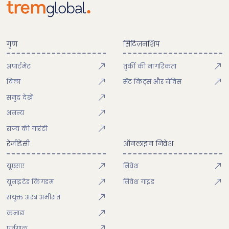
गुण
सिटिज़नशिप
अपार्टमेंट
तुर्की की नागरिकता
विला
सेंट किट्स और नेविस
समुद्र देखें
अनन्य
राज्य की गारंटी
रेजीडेंसी
ऑनलाइन निवेश
यूएसए
निवेश
यूनाइटेड किंगडम
निवेश गाइड
संयुक्त अरब अमीरात
कनाडा
पुर्तगाल