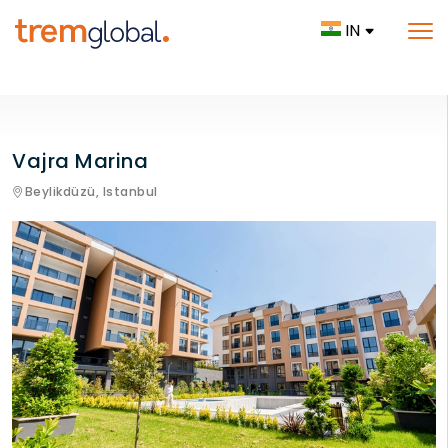
IN
Vajra Marina
Beylikdüzü,
Istanbul