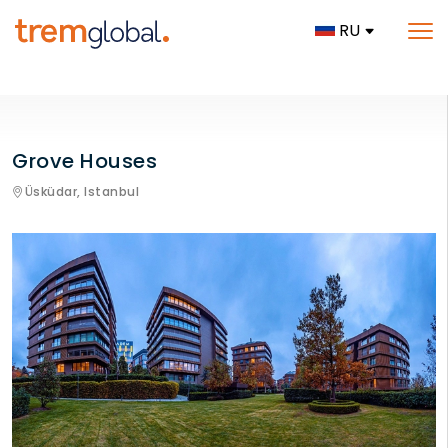
RU
Grove Houses
Üsküdar,
Istanbul