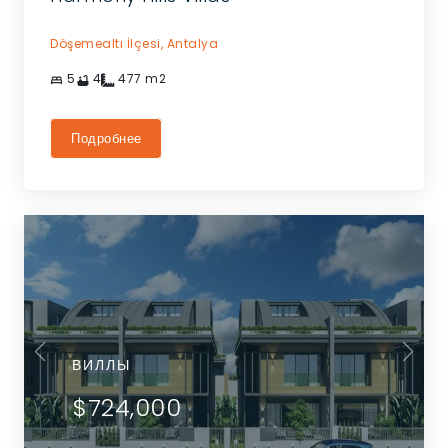
Döşemealtı İlçesi,
Antalya
5
4
477
m2
Подробнее
ВИЛЛЫ
$724,000