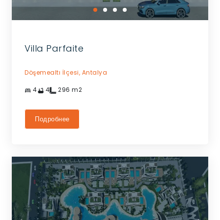
Villa Parfaite
Döşemealtı İlçesi,
Antalya
4
4
296
m2
Подробнее