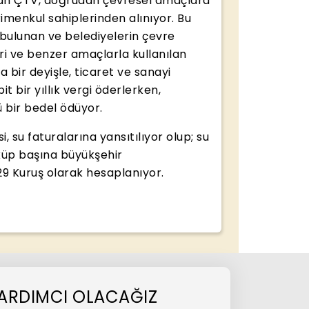
alınan ÇTV, doğrudan çevresel amaçlara
imenkul sahiplerinden alınıyor. Bu
e bulunan ve belediyelerin çevre
ri ve benzer amaçlarla kullanılan
a bir deyişle, ticaret ve sanayi
t bir yıllık vergi öderlerken,
ü bir bedel ödüyor.
, su faturalarına yansıtılıyor olup; su
küp başına büyükşehir
29 Kuruş olarak hesaplanıyor.
E YARDIMCI OLACAĞIZ