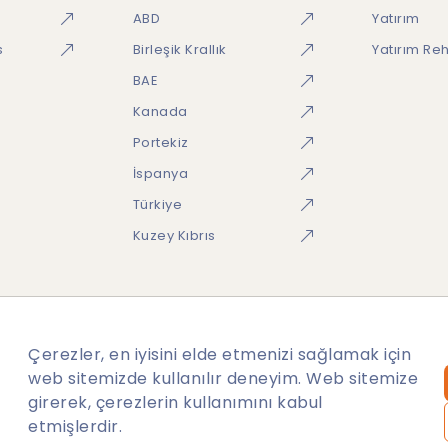
ABD
Yatırım
s
Birleşik Krallık
Yatırım Re
BAE
Kanada
Portekiz
İspanya
Türkiye
Kuzey Kıbrıs
Çerezler, en iyisini elde etmenizi sağlamak için
web sitemizde kullanılır deneyim. Web sitemize
ikası
Site Haritası
girerek, çerezlerin kullanımını kabul
etmişlerdir.
 Mevcudiyete bağlıdır.