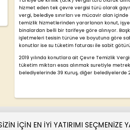
Türkiye’de kirlilik (atık) vergisi türü olarak 
hizmet eden tek çevre vergisi türü olarak gayr
vergi, belediye sınırları ve mücavir alan içind
temizlik hizmetlerinden yararlanan konut, işye
binalardan belli bir tarifeye göre alınıyor. Başk
işletmeleri tesisin türüne ve boyutuna göre sabi
konutlar ise su tüketim faturası ile sabit götür
2019 yılında konutlara ait Çevre Temizlik Vergisi
tüketim miktarı esas alınmak suretiyle metre
belediyelerinde 39 Kuruş, diğer belediyelerde 
SİZİN İÇİN EN İYİ YATIRIMI SEÇMENİZ