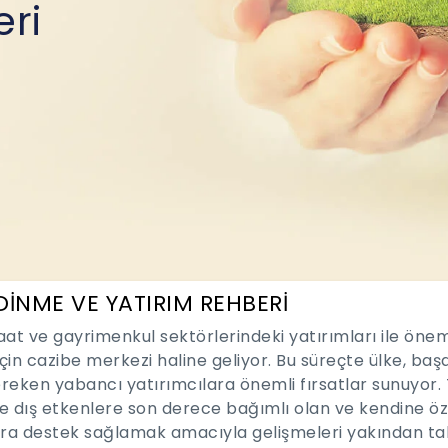
eri
DİNME VE YATIRIM REHBERİ
şaat ve gayrimenkul sektörlerindeki yatırımları ile öne
çin cazibe merkezi haline geliyor. Bu süreçte ülke, başar
reken yabancı yatırımcılara önemli fırsatlar sunuyor. 
e dış etkenlere son derece bağımlı olan ve kendine öz
ara destek sağlamak amacıyla gelişmeleri yakından taki