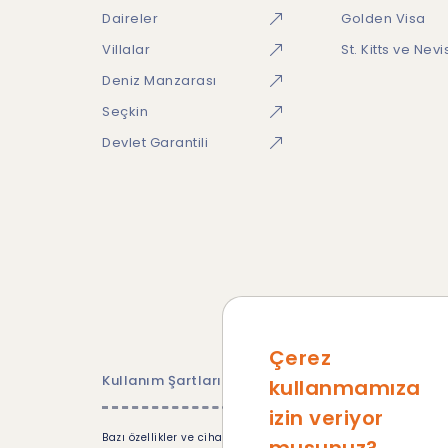
Daireler
Golden Visa
Villalar
St. Kitts ve Nevi
Deniz Manzarası
Seçkin
Devlet Garantili
Çerez
Kullanım Şartları
Gizlilik Politikası
Çerez Polit
kullanmamıza
izin veriyor
Bazı özellikler ve cihazlar tüm ülkelerde mevcut olmayabilir.