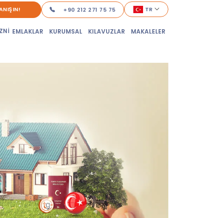
ANIŞIN!
TR
+90 212 271 75 75
ZNİ
EMLAKLAR
KURUMSAL
KILAVUZLAR
MAKALELER