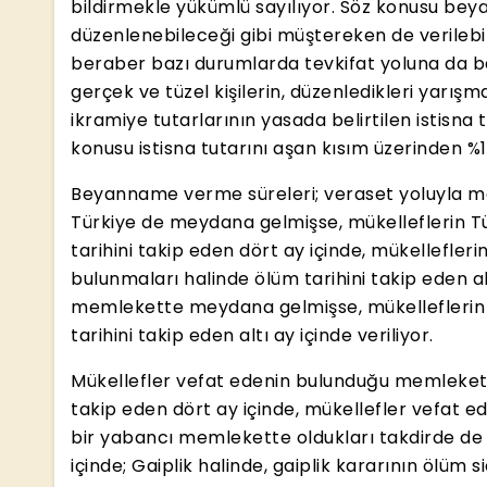
bildirmekle yükümlü sayılıyor. Söz konusu bey
düzenlenebileceği gibi müştereken de verilebi
beraber bazı durumlarda tevkifat yoluna da baş
gerçek ve tüzel kişilerin, düzenledikleri yarış
ikramiye tutarlarının yasada belirtilen istisn
konusu istisna tutarını aşan kısım üzerinden %1
Beyanname verme süreleri; veraset yoluyla m
Türkiye de meydana gelmişse, mükelleflerin T
tarihini takip eden dört ay içinde, mükellefle
bulunmaları halinde ölüm tarihini takip eden al
memlekette meydana gelmişse, mükelleflerin 
tarihini takip eden altı ay içinde veriliyor.
Mükellefler vefat edenin bulunduğu memlekette
takip eden dört ay içinde, mükellefler vefat 
bir yabancı memlekette oldukları takdirde de 
içinde; Gaiplik halinde, gaiplik kararının ölüm si