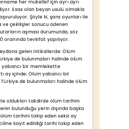
anname her mükellef için ayrı ayrı
liyor. Esas olan beyan usulü olmakla
vuruluyor. Şöyle ki, şans oyunları ile
ma ve çekilişler sonucu ödenen
a tutarların aşması durumunda, söz
0 oranında tevkifat yapılıyor.
eydana gelen intikallerde: Ölüm
ürkiye de bulunmaları halinde ölüm
rin yabancı bir memlekette
tı ay içinde; Ölüm yabancı bir
Türkiye de bulunmaları halinde ölüm
 oldukları takdirde ölüm tarihini
edenin bulunduğu yerin dışında başka
ölüm tarihini takip eden sekiz ay
ciline kayıt edildiği tarihi takip eden