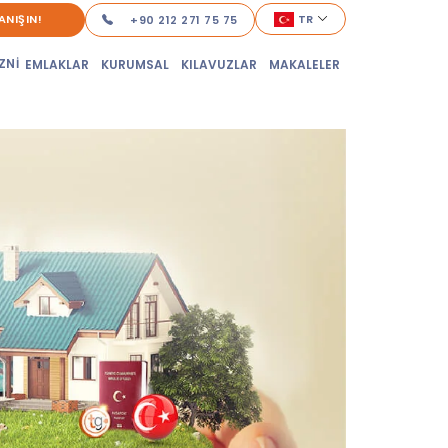
ANIŞIN!
TR
+90 212 271 75 75
ZNİ
EMLAKLAR
KURUMSAL
KILAVUZLAR
MAKALELER