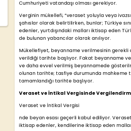
Cumhuriyeti vatandaşı olması gerekiyor.
Verginin mükellefi, “veraset yoluyla veya ivazs
şahıslar olarak belirtilirken, bunlar; Türkiye sını
edenler, yurtdışındaki malları iktisap eden Tü
de bulunan yabancılar olarak anılıyor.
Mükellefiyet, beyanname verilmesinin gerekl
verildiği tarihte başlıyor. Fakat beyanname v
ve daha evvel verilmiş beyannamede gösterilm
olunan tarihte; tasfiye durumunda mahkeme ta
tamamlandığı tarihte başlıyor.
Veraset ve İntikal Vergisinde Vergilendir
Veraset ve İntikal Vergisi
nde beyan esası geçerli kabul ediliyor. Veraset
iktisap edenler, kendilerine iktisap eden malla