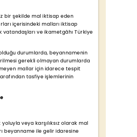
ız bir şekilde mal iktisap eden
rları içerisindeki malları iktisap
rk vatandaşları ve ikametgâhı Türkiye
i olduğu durumlarda, beyannamenin
erilmesi gerekli olmayan durumlarda
eyen mallar için idarece tespit
rafından tasfiye işlemlerinin
me
 yoluyla veya karşılıksız olarak mal
rı beyanname ile gelir idaresine