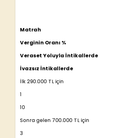
Matrah
Verginin Oranı %
Veraset Yoluyla İntikallerde
İvazsız İntikallerde
İlk 290.000 TL için
1
10
Sonra gelen 700.000 TL için
3