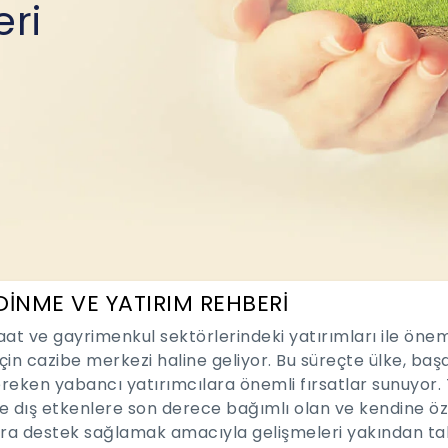
eri
DİNME VE YATIRIM REHBERİ
şaat ve gayrimenkul sektörlerindeki yatırımları ile öne
çin cazibe merkezi haline geliyor. Bu süreçte ülke, başar
reken yabancı yatırımcılara önemli fırsatlar sunuyor. 
e dış etkenlere son derece bağımlı olan ve kendine öz
ara destek sağlamak amacıyla gelişmeleri yakından taki