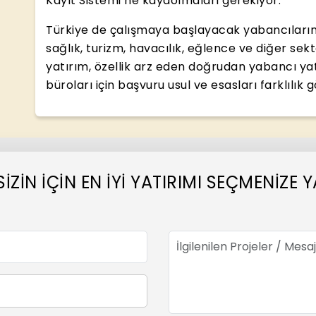
Kayıt Sistemi’ne kaydolmaları gerekiyor.
Türkiye de çalışmaya başlayacak yabancıların ç
sağlık, turizm, havacılık, eğlence ve diğer se
yatırım, özellik arz eden doğrudan yabancı yat
büroları için başvuru usul ve esasları farklılık g
SİZİN İÇİN EN İYİ YATIRIMI SEÇMENİZ