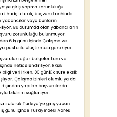
ışma izin belgelerinin
ye’ye giriş yapma zorunluluğu
ni hariç olarak, başvuru tarihinde
an yabancılar veya bunların
biliyor. Bu durumda olan yabancıların
başvuru zorunluluğu bulunmuyor.
eden 6 iş günü içinde Çalışma ve
ya posta ile ulaştırması gerekiyor.
aşvuruları eğer belgeler tam ve
çinde neticelendiriliyor. Eksik
ilgi verilirken, 30 günlük süre eksik
aşlıyor. Çalışma izinleri olumlu ya da
t dışından yapılan başvurularda
ıyla bildirim sağlanıyor.
zni alarak Türkiye’ye giriş yapan
0 iş günü içinde Türkiye’deki Adres