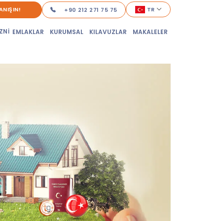
ANIŞIN!
TR
+90 212 271 75 75
ZNİ
EMLAKLAR
KURUMSAL
KILAVUZLAR
MAKALELER