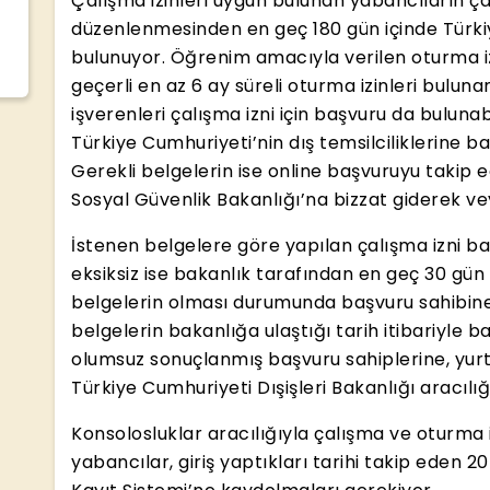
Çalışma izinleri uygun bulunan yabancıların çal
düzenlenmesinden en geç 180 gün içinde Türki
bulunuyor. Öğrenim amacıyla verilen oturma iz
geçerli en az 6 ay süreli oturma izinleri bulun
işverenleri çalışma izni için başvuru da buluna
Türkiye Cumhuriyeti’nin dış temsilciliklerine 
Gerekli belgelerin ise online başvuruyu takip 
Sosyal Güvenlik Bakanlığı’na bizzat giderek ve
İstenen belgelere göre yapılan çalışma izni b
eksiksiz ise bakanlık tarafından en geç 30 gün i
belgelerin olması durumunda başvuru sahibine b
belgelerin bakanlığa ulaştığı tarih itibariyle b
olumsuz sonuçlanmış başvuru sahiplerine, yur
Türkiye Cumhuriyeti Dışişleri Bakanlığı aracılığ
Konsolosluklar aracılığıyla çalışma ve oturma i
yabancılar, giriş yaptıkları tarihi takip eden 2