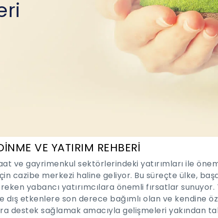
eri
DİNME VE YATIRIM REHBERİ
şaat ve gayrimenkul sektörlerindeki yatırımları ile öne
çin cazibe merkezi haline geliyor. Bu süreçte ülke, başar
reken yabancı yatırımcılara önemli fırsatlar sunuyor. 
e dış etkenlere son derece bağımlı olan ve kendine öz
ara destek sağlamak amacıyla gelişmeleri yakından taki