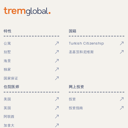
特性
国籍
公寓
Turkish Citizenship
别墅
圣基茨和尼维斯
海景
独家
国家保证
住院医师
网上投资
美国
投资
英国
投资指南
阿联酋
加拿大