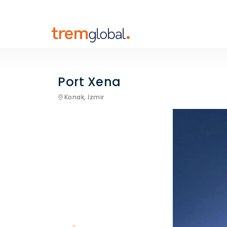
Port Xena
Konak,
İzmir