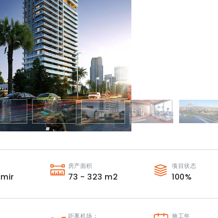
房产面积
项目状态
zmir
73 - 323
m2
100
%
：
距离机场：
施工年