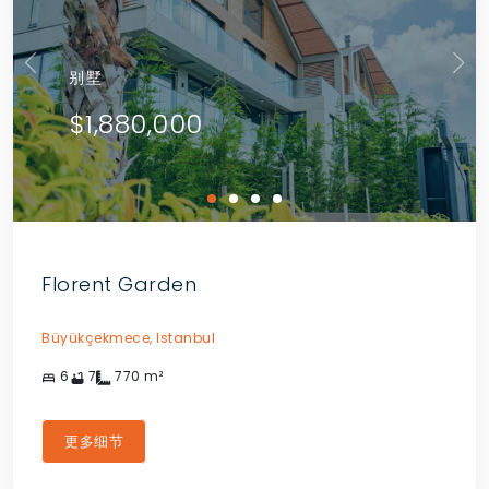
别墅
$1,880,000
Florent Garden
Büyükçekmece,
Istanbul
6
7
770
m²
更多细节