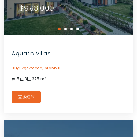
$998,000
Aquatic Villas
Büyükçekmece,
Istanbul
5
3
375
m²
更多细节