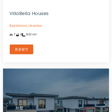
VillaBella Houses
Beylikdüzü,
Istanbul
7
4
501
m²
更多细节
别墅