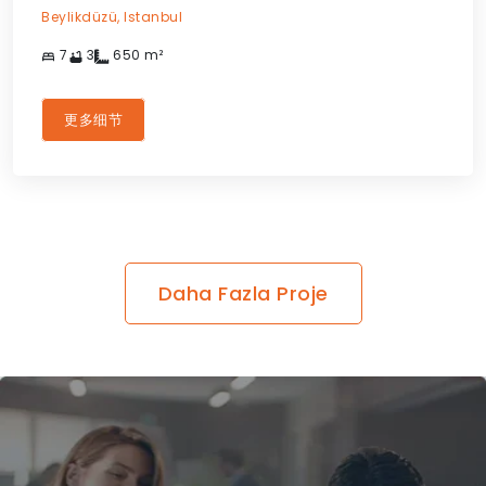
Beylikdüzü,
Istanbul
7
3
650
m²
更多细节
Daha Fazla Proje