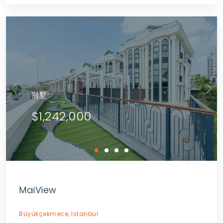
别墅
$1,242,000
MaiView
Büyükçekmece,
Istanbul