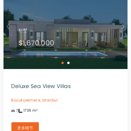
别墅
$1,670,000
Deluxe Sea View Villas
Büyükçekmece,
Istanbul
7
1735
m²
更多细节