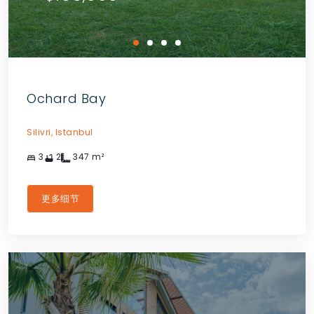
Ochard Bay
Silivri,
Istanbul
3
2
347
m²
更多细节