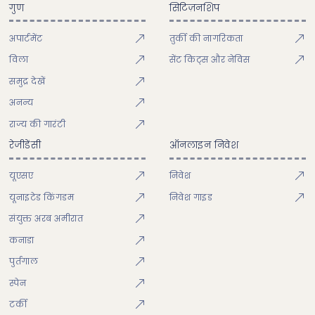
गुण
सिटिज़नशिप
अपार्टमेंट
तुर्की की नागरिकता
विला
सेंट किट्स और नेविस
समुद्र देखें
अनन्य
राज्य की गारंटी
रेजीडेंसी
ऑनलाइन निवेश
यूएसए
निवेश
यूनाइटेड किंगडम
निवेश गाइड
संयुक्त अरब अमीरात
कनाडा
पुर्तगाल
स्पेन
टर्की