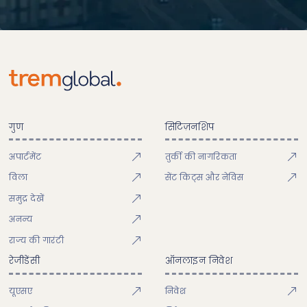
गुण
सिटिज़नशिप
अपार्टमेंट
तुर्की की नागरिकता
विला
सेंट किट्स और नेविस
समुद्र देखें
अनन्य
राज्य की गारंटी
रेजीडेंसी
ऑनलाइन निवेश
यूएसए
निवेश