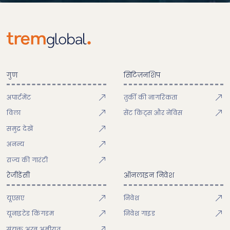
गुण
सिटिज़नशिप
अपार्टमेंट
तुर्की की नागरिकता
विला
सेंट किट्स और नेविस
समुद्र देखें
अनन्य
राज्य की गारंटी
रेजीडेंसी
ऑनलाइन निवेश
यूएसए
निवेश
यूनाइटेड किंगडम
निवेश गाइड
संयुक्त अरब अमीरात