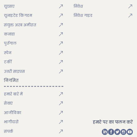
यूएसए
निवेश
यूनाइटेड किंगडम
निवेश गाइड
संयुक्त अरब अमीरात
कनाडा
पुर्तगाल
स्पेन
टर्की
उत्तरी साइप्रस
निगमित
हमारे बारे में
सेवाएं
आजीविका
भागीदारों
हमारे पर का पालन करें
संपर्क