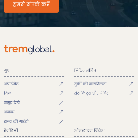
हमसे संपर्क करें
गुण
सिटिज़नशिप
अपार्टमेंट
तुर्की की नागरिकता
विला
सेंट किट्स और नेविस
समुद्र देखें
अनन्य
राज्य की गारंटी
रेजीडेंसी
ऑनलाइन निवेश