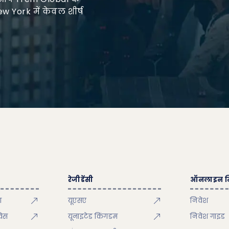
w York में केवल शीर्ष
रेजीडेंसी
ऑनलाइन न
ा
यूएसए
निवेश
विस
यूनाइटेड किंगडम
निवेश गाइड