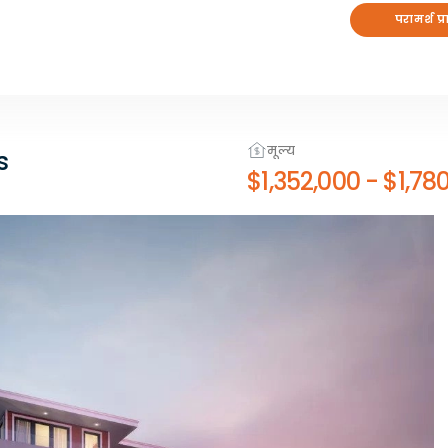
परामर्श प्र
मूल्य
s
$1,352,000
-
$1,78