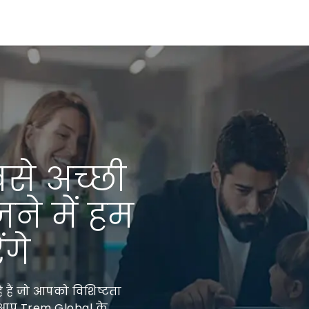
से अच्छी
जने में हम
गे
 हैं जो आपको विशिष्टता
े? आप Trem Global के