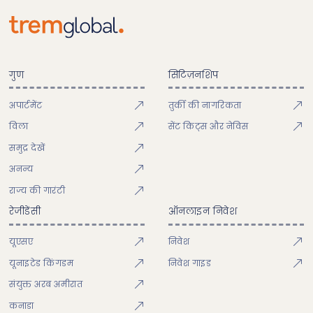
गुण
सिटिज़नशिप
अपार्टमेंट
तुर्की की नागरिकता
विला
सेंट किट्स और नेविस
समुद्र देखें
अनन्य
राज्य की गारंटी
रेजीडेंसी
ऑनलाइन निवेश
यूएसए
निवेश
यूनाइटेड किंगडम
निवेश गाइड
संयुक्त अरब अमीरात
कनाडा