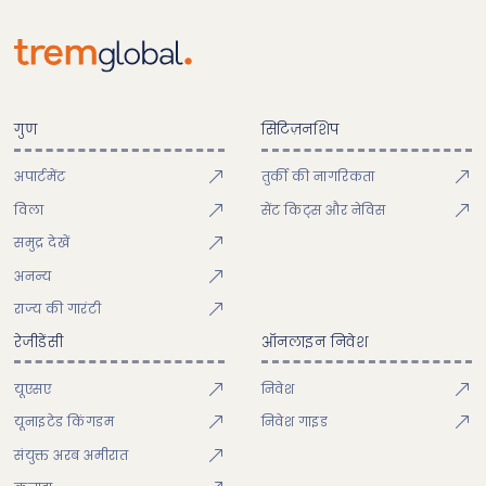
गुण
सिटिज़नशिप
अपार्टमेंट
तुर्की की नागरिकता
विला
सेंट किट्स और नेविस
समुद्र देखें
अनन्य
राज्य की गारंटी
रेजीडेंसी
ऑनलाइन निवेश
यूएसए
निवेश
यूनाइटेड किंगडम
निवेश गाइड
संयुक्त अरब अमीरात