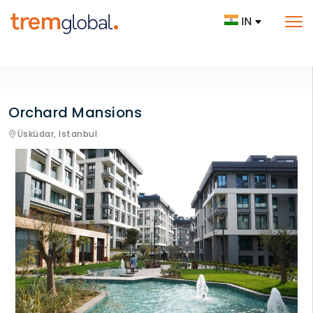
IN
Orchard Mansions
Üsküdar,
Istanbul