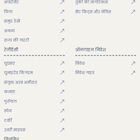
अपार्टमेंट
तुर्की की नागरिकता
विला
सेंट किट्स और नेविस
समुद्र देखें
अनन्य
राज्य की गारंटी
रेजीडेंसी
ऑनलाइन निवेश
यूएसए
निवेश
यूनाइटेड किंगडम
निवेश गाइड
संयुक्त अरब अमीरात
कनाडा
पुर्तगाल
स्पेन
टर्की
उत्तरी साइप्रस
निगमित