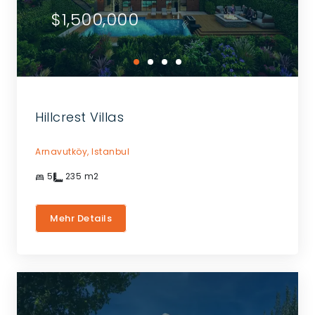
$1,500,000
Hillcrest Villas
Arnavutköy,
Istanbul
5
235
m2
Mehr Details