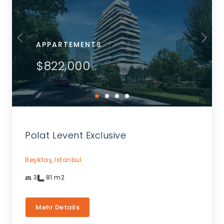
APPARTEMENTS
$822,000
Polat Levent Exclusive
Beşiktaş,
Istanbul
3
81
m2
Mehr Details