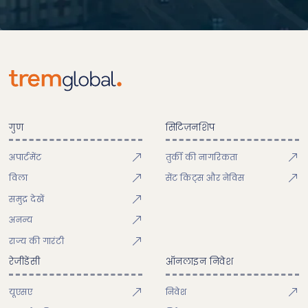
गुण
सिटिज़नशिप
अपार्टमेंट
तुर्की की नागरिकता
विला
सेंट किट्स और नेविस
समुद्र देखें
अनन्य
राज्य की गारंटी
रेजीडेंसी
ऑनलाइन निवेश
यूएसए
निवेश