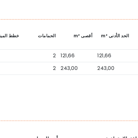
الحد الأدنى
m²
أقصى
m²
الحمامات
خطط المبن
2
121,66
121,66
2
243,00
243,00