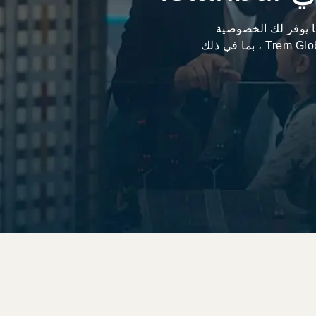
رتفع قيمته بينما يوفر لك الخصوصية
والراحة؟ أنت في المكان المناسب مع مجموعة Trem Global ، بما في ذلك