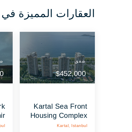
العقارات المميزة في Istanbul
شقق
شقق
شقق
شق
ض التفاصيل
عرض التفاصيل
0
$380,000
$368,000
$452,000
$665,
$3
اتصل بالوكيل
اتصل بالوكيل
rk
Kartal Sea Front
ir
Housing Complex
bul
Kartal,
Istanbul