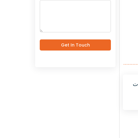
Get In Touch
ت