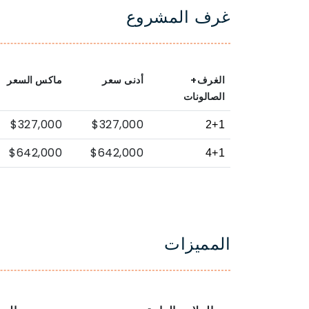
غرف المشروع
الغرف+
أدنى سعر
ماكس السعر
الصالونات
$327,000
$327,000
2+1
$642,000
$642,000
4+1
المميزات