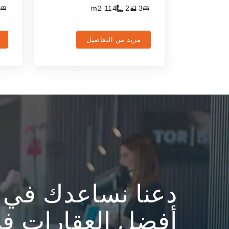
m2
114
2
3
مزيد من التفاصيل
دعنا نساعدك في ا
أفضل العقارات في anbul