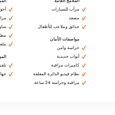
الملامح العامة
المر
مرآب للسيارات
أحوا
مصعد
مراف
حدائق وملاعب للأطفال
ساون
مطا
مواصفات الأمان
ملع
حراسة وامن
أبواب حديدية
المو
كاميرات مراقبة
تلفز
نظام فيديو الدائرة المغلقة
جهاز
مراقبة وحراسة 24 ساعة