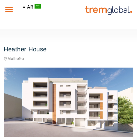
AR
Heather House
Mellieħa