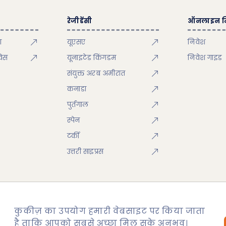
रेजीडेंसी
ऑनलाइन न
ा
यूएसए
निवेश
विस
यूनाइटेड किंगडम
निवेश गाइड
संयुक्त अरब अमीरात
कनाडा
पुर्तगाल
स्पेन
टर्की
उत्तरी साइप्रस
कुकीज़ का उपयोग हमारी वेबसाइट पर किया जाता
है ताकि आपको सबसे अच्छा मिल सके अनुभव।
मैप