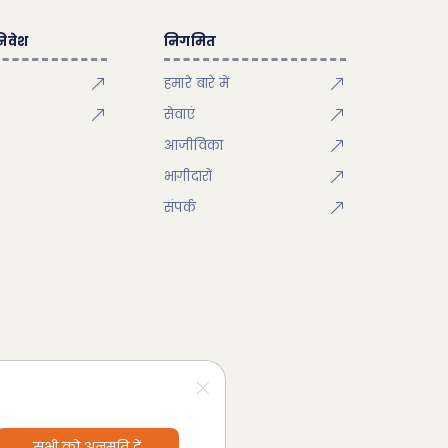
िवेश
निगमित
हमारे बारे में
सेवाएं
आजीविका
भागीदारों
संपर्क
सभी को अनुमति दें