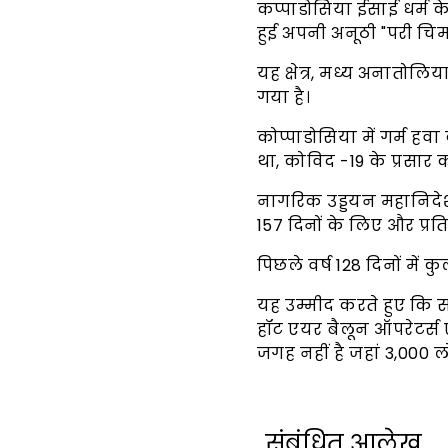
कप्पाडोसिया ईसाई धर्म के प
हुई अपनी अनूठी "परी चिमनी
यह क्षेत्र, मध्य अनातोलिया
गया है।
कोप्पाडोसिया में गर्म हवा
था, कोविद -19 के प्रसार
नागरिक उड्डयन महानिदेश
157 दिनों के लिए और प्र
पिछले वर्ष 128 दिनों में 
यह उम्मीद करते हुए कि
हॉट एयर बैलून ऑपरेटर्स
जगह नहीं है जहां 3,000 लोग
संबंधित आलेख