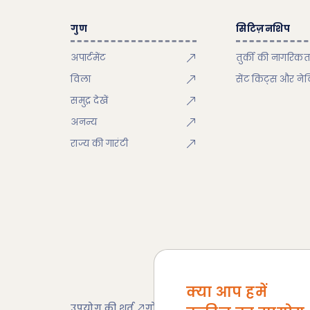
गुण
सिटिज़नशिप
अपार्टमेंट
तुर्की की नागरिकत
विला
सेंट किट्स और ने
समुद्र देखें
अनन्य
राज्य की गारंटी
क्या आप हमें
उपयोग की शर्त
गोपनीयता नीति
कूकी नीति
साइट 