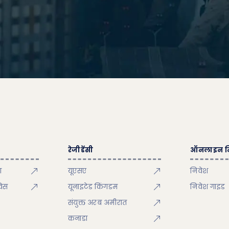
रेजीडेंसी
ऑनलाइन न
ा
यूएसए
निवेश
विस
यूनाइटेड किंगडम
निवेश गाइड
संयुक्त अरब अमीरात
कनाडा