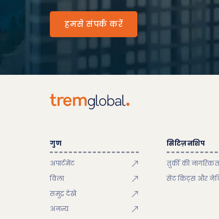
हमसे संपर्क करें
गुण
सिटिज़नशिप
अपार्टमेंट
तुर्की की नागरिकत
विला
सेंट किट्स और ने
समुद्र देखें
अनन्य