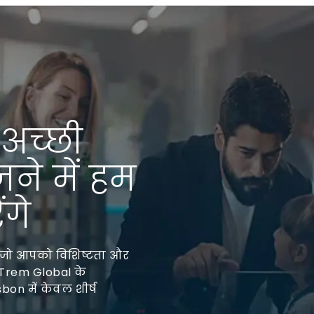
 अच्छी
जने में हम
गे
ैं जो आपको विशिष्टता और
प Trem Global के
bon में केवल शीर्ष