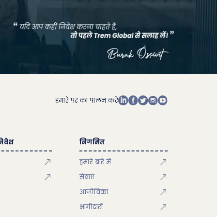
हमारे पर का पालन करें
िवेश
निगमित
हमारे बारे में
सेवाएं
आजीविका
भागीदारों