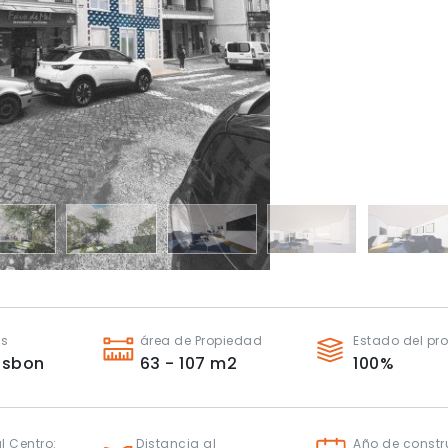
es
área de Propiedad
Estado del pr
isbon
63 - 107
m2
100
%
l Centro:
Distancia al
Año de constr