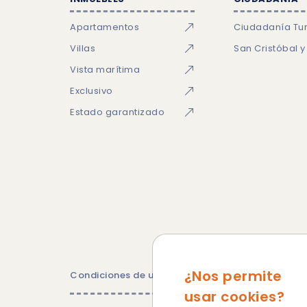
Apartamentos
Ciudadanía Tu
Villas
San Cristóbal y
Vista marítima
Exclusivo
Estado garantizado
¿Nos permite
Condiciones de uso
Política de privacidad
Po
usar cookies?