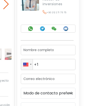
inversiones
+90 212 271 75 75
oyecto
ucción