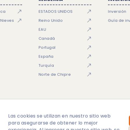
rca
ESTADOS UNIDOS
Inversión
 Nieves
Reino Unido
Guía de in
EAU
Canadá
Portugal
España
Turquía
Norte de Chipre
Las cookies se utilizan en nuestro sitio web
lítica de cookies
Mapa del sitio
para asegurarse de obtener lo mejor
experiencia. Al ingresar a nuestro sitio web, se