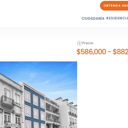
OBTENGA UN
RESIDENCI
CIUDADANÍA
Precio
$586,000
-
$882