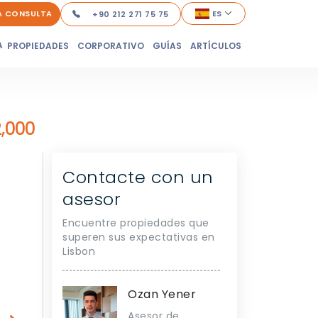
A CONSULTA
ES
+90 212 271 75 75
A
PROPIEDADES
CORPORATIVO
GUÍAS
ARTÍCULOS
,000
Contacte con un
asesor
Encuentre propiedades que
superen sus expectativas en
Lisbon
Ozan Yener
Asesor de