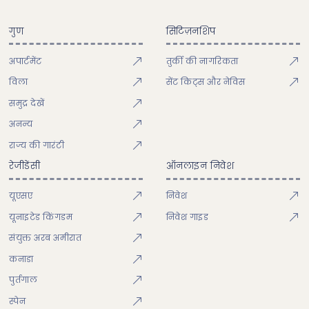
गुण
सिटिज़नशिप
अपार्टमेंट
तुर्की की नागरिकता
विला
सेंट किट्स और नेविस
समुद्र देखें
अनन्य
राज्य की गारंटी
रेजीडेंसी
ऑनलाइन निवेश
यूएसए
निवेश
यूनाइटेड किंगडम
निवेश गाइड
संयुक्त अरब अमीरात
कनाडा
पुर्तगाल
स्पेन