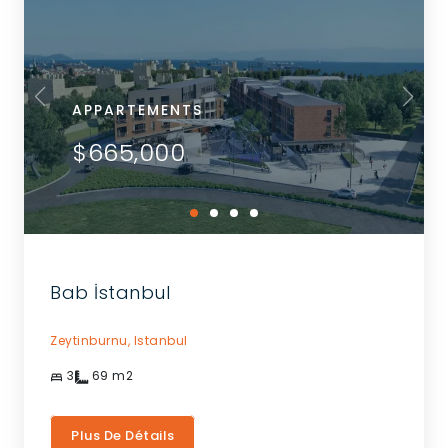
APPARTEMENTS
$665,000
Bab İstanbul
Zeytinburnu,
Istanbul
3
69
m2
Plus De Détails