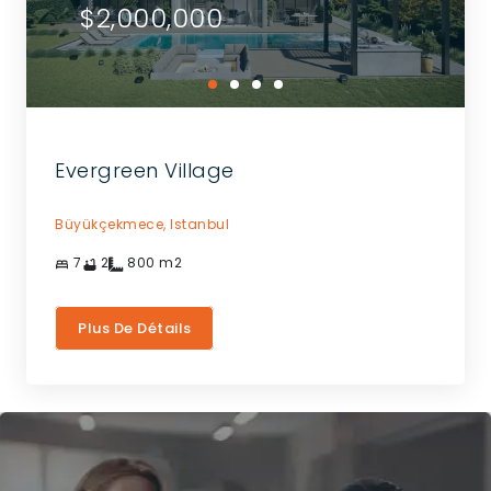
$2,000,000
Evergreen Village
Büyükçekmece,
Istanbul
7
2
800
m2
Plus De Détails