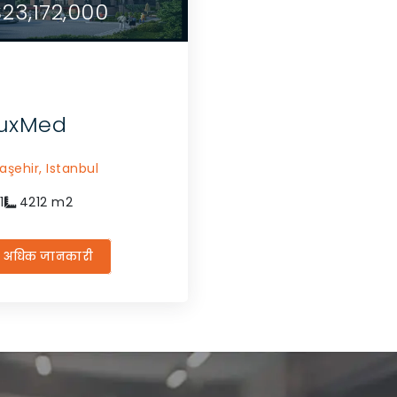
5,000,000
23,172,000
$25,000,000
$23,172,000
uxMed
aşehir,
Istanbul
1
4212
m2
अधिक जानकारी