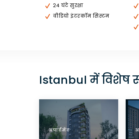
24 घंटे सुरक्षा
वीडियो इंटरकॉम सिस्टम
Istanbul में विशेष र
अपार्टमेंट
अपार्
अ
 देखें
विवरण देखें