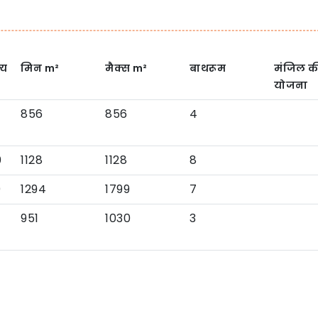
्य
मिन
m²
मैक्स
m²
बाथरूम
मंजिल क
योजना
856
856
4
0
1128
1128
8
0
1294
1799
7
951
1030
3