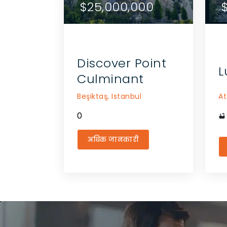
$25,000,000
$2
$
ंपर्क करें
एजेंट से संपर्क करें
Discover Point
L
Culminant
Beşiktaş,
Istanbul
At
0
अधिक जानकारी