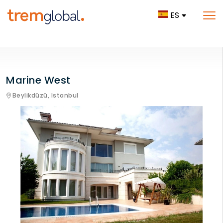
ES
Marine West
Beylikdüzü,
Istanbul