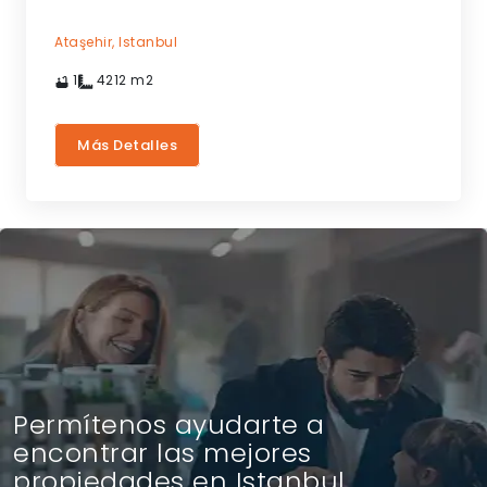
Ataşehir,
Istanbul
1
4212
m2
Más Detalles
Permítenos ayudarte a
encontrar las mejores
propiedades en Istanbul