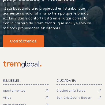
¿Está buscando una propiedad en Istanbul que
aumente su valor al mismo tiempo que le brinda
exclusividad y confort? Está en el lugar correcto
con la cartera de Trem Global, que incluye solo las
mejores propiedades en Istanbul.
Contáctenos
INMUEBLES
CIUDADANÍA
Apartamentos
Ciudadanía Turca
Villas
San Cristóbal y Nieves
Vista marítima