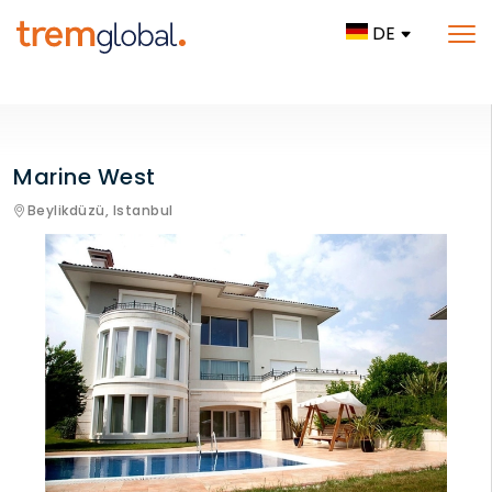
DE
Marine West
Beylikdüzü,
Istanbul