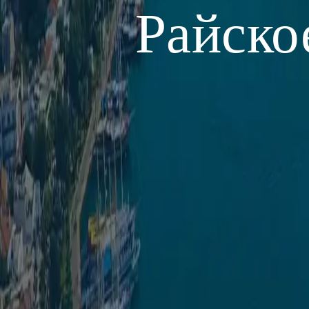
Райско