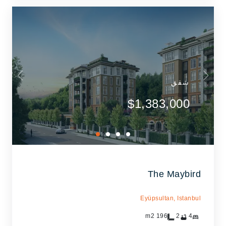
شقق
$1,383,000
The Maybird
Eyüpsultan,
Istanbul
m2
196
2
4