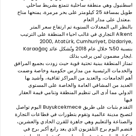
اسطنبول وهي منطقة ساحلية تتمتع بشريط ساحلي
طويل بمسافة 25 كيلومتر على بحر مرمرة، يمنحها مناخ
معتدل على مدار العام.
بالنظر الى المعدلات السنوية تم ارتفاع سعر المتر
التجاري في غالب احياء المنطقة على الترتيب Alkent
2000, Atatürk, Cumhuriyet, Dizdariye,
Karaağaç بنسبة 50% خلال عام 2018 وتُشكل عائد
ايجار مضمون لمن يرغب بذلك.
تمتاز المنطقة ببنية تحتية قوية حيث زودت بجميع المرافق
والخدمات الرئيسية من مدارس حكومية وخاصة وضمت
أهم الجامعات، والعديد من المراكز ثقافية، وأشيد بها
العديد من المشافي العامة والخاصة على المستوى
الدولي مما أدى الى تنظيم المنطقة وتنامي قيمة العقار
فيها
اليوم تواصل Buyukcekmece التقدم بثبات على طريق
لتصبح مدينة عالمية وتقوم بتطورات في قطاعات التجارة
والصناعة والتعليم وهي جاهزة للقرن الحادي والعشرين،
فتضم اليوم برج التلفزيون الذي يعد رابع أكبر برج في