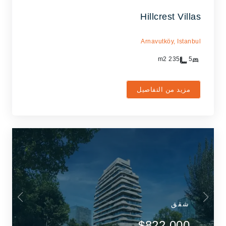
Hillcrest Villas
Arnavutköy,
Istanbul
m2
235
5
مزيد من التفاصيل
شقق
$822,000