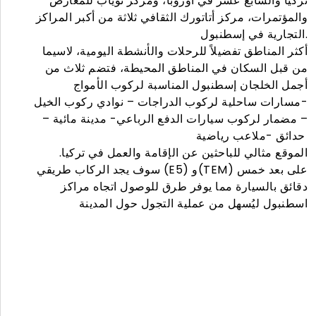
تركيا والسابع عشر في أوروبا، ومركز توياب للمعارض
والمؤتمرات، مركز أتاتورك الثقافي ثلاثة من أكبر المراكز
التجارية في إسطنبول.
أكثر المناطق تفضيلاً للرحلات والأنشطة اليومية، لاسيما
من قبل السكان في المناطق المحيطة، فتضم ثلاث من
أجمل الخلجان إسطنبول المناسبة لركوب الأمواج
-مسارات ساحلية لركوب الدراجات – نوادي ركوب الخيل
– مضمار لركوب سيارات الدفع الرباعي- مدينة مائية –
حدائق -ملاعب رياضية
الموقع مثالي للباحثين عن الإقامة والعمل في تركيا.
سوف يجد الركاب طريقي (E5) و(TEM) على بعد خمس
دقائق بالسيارة مما يوفر طرق للوصول اتجاه مراكز
اسطنبول ليُسهل من عملية التجول حول المدينة