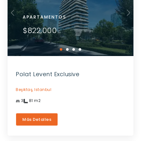
APARTAMENTOS
$822,000
Polat Levent Exclusive
Beşiktaş,
Istanbul
3
81
m2
Más Detalles