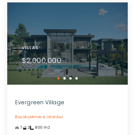
VILLAS
$2,000,000
Evergreen Village
Büyükçekmece,
Istanbul
7
2
800
m2