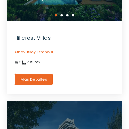
Hillcrest Villas
Arnavutköy,
Istanbul
5
235
m2
Más Detalles