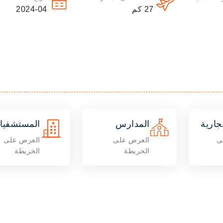
27
كم
2024-04
جارية
المدارس
المستشفيا
ى
العرض على
العرض على
الخريطة
الخريطة