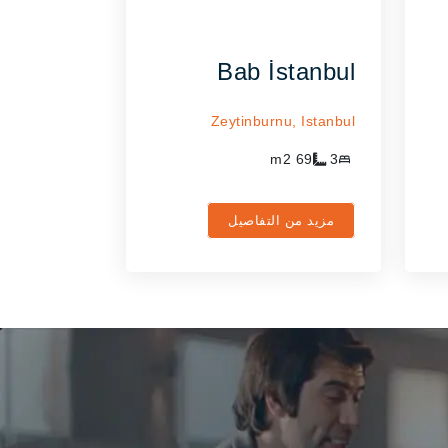
Bab İstanbul
Zeytinburnu,
Istanbul
m2
69
3
مزيد من التفاصيل