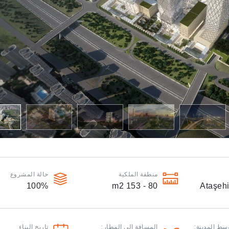
منطقة الملكية
حالة المشروع
100
%
m2
80 - 153
Ataşehi
سط المدينة:
المسافة الى المطار:
تاريخ البناء