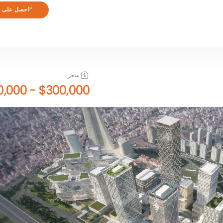
"احصل على ا
سعر
$900,000
-
$300,000