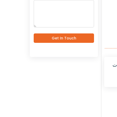
Get In Touch
ت