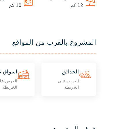
12
كم
10
كم
المشروع بالقرب من المواقع
الحدائق
اسواق ت
العرض على
العرض عل
الخريطة
الخريطة