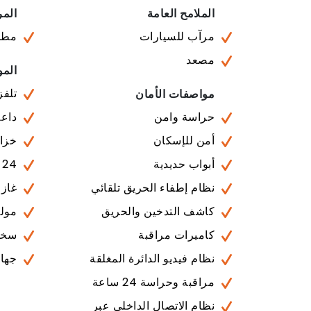
الملامح العامة
المر
مرآب للسيارات
مطا
مصعد
المو
تلفز
مواصفات الأمان
حراسة وامن
داعم
أمن للإسكان
خزان
أبواب حديدية
24 ساعة خدمات تقنية
نظام إطفاء الحريق تلقائي
غاز
كاشف التدخين والحريق
مولد
كاميرات مراقبة
سخا
نظام فيديو الدائرة المغلقة
جهاز
مراقبة وحراسة 24 ساعة
نظام الاتصال الداخلي عبر