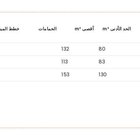
الحد الأدنى
m²
أقصى
m²
الحمامات
خطط المبن
132
80
113
83
153
130