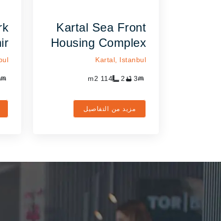
rk
Kartal Sea Front
ir
Housing Complex
bul
Kartal,
Istanbul
m2
114
2
3
مزيد من التفاصيل