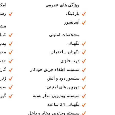
ویژگی های عمومی
امکا
پارکینگ
رستو
آسانسور
مشخ
کابل
مشخصات امنیتی
نگهبانی
پمپ
نگهبان ساختمان
مخز
درب فلزی
خدمات 
سیستم اطفاء حریق خودکار
گاز
سنسور دود و آتش
ژنرا
دوربین های امنیتی
سیس
سیستم ویدیویی مدار بسته
گیرن
نگهبانی 24 ساعته
سیستم ویدئویی مخابره داخل