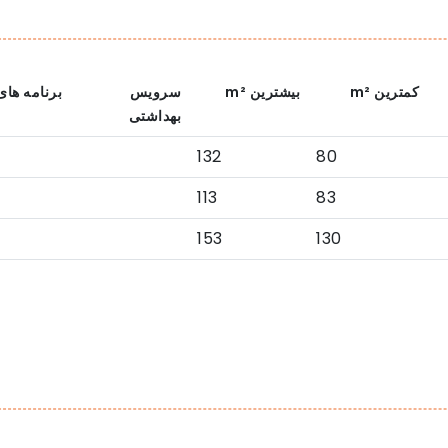
کمترین
m²
بیشترین
m²
سرویس
برنامه های
بهداشتی
132
80
113
83
153
130