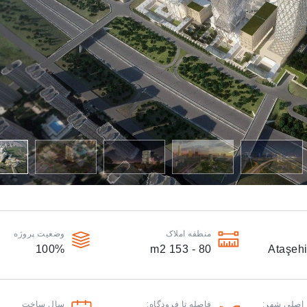
منطقه املاک
وضعیت پروژه
100
%
m2
80 - 153
Ataşehi
 اصلی شهر:
فاصله تا فرودگاه:
سال ساخت