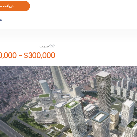
دریافت م
ش
قیمت
$900,000
-
$300,000