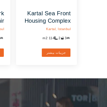
rk
Kartal Sea Front
ir
Housing Complex
bul
Kartal,
Istanbul
m2
114
2
3
جزییات بیشتر