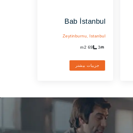
Bab İstanbul
Zeytinburnu,
Istanbul
m2
69
3
جزییات بیشتر