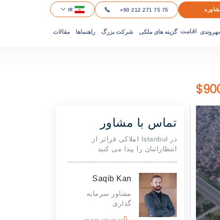
IR
شاوره
+90 212 271 75 75
هروندی
گزینه های ملکی
شرکت بزرگ
راهنماها
مقالات
اقامت
تماس با مشاور
در Istanbul املاکی فراتر از
انتظاراتنان را پیدا می کنید
Saqib Kan
مشاور سرمایه
گذاری