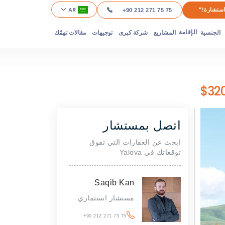
AR
ستشارة!"
+90 212 271 75 75
الجنسية
المشاريع
شركة كبرى
توجيهات
مقالات تهمّك
الإقامة
اتصل بمستشار
ابحث عن العقارات التي تفوق
توقعاتك في Yalova
Saqib Kan
مستشار استثماري
+90 212 271 75 75