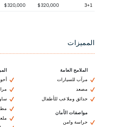
$320,000
$320,000
3+1
المميزات
الملامح العامة
المر
مرآب للسيارات
أحوا
مصعد
مراف
حدائق وملاعب للأطفال
ساون
مطا
مواصفات الأمان
ملع
حراسة وامن