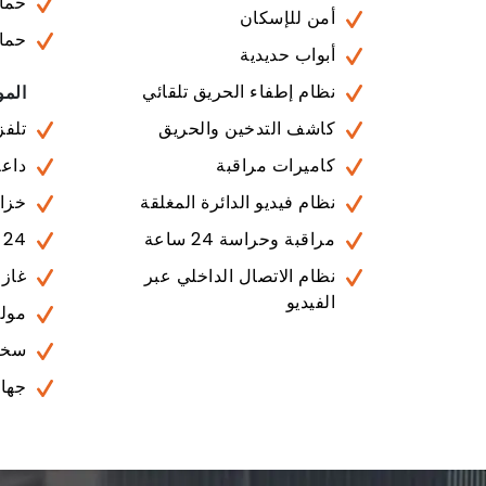
حما
أمن للإسكان
حمام
أبواب حديدية
نظام إطفاء الحريق تلقائي
المو
كاشف التدخين والحريق
تلفز
كاميرات مراقبة
داعم
نظام فيديو الدائرة المغلقة
خزان
مراقبة وحراسة 24 ساعة
24 ساعة خدمات تقنية
نظام الاتصال الداخلي عبر
غاز
الفيديو
مولد
سخا
جهاز