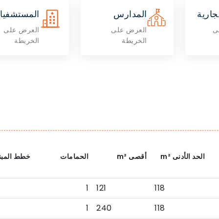
جارية
المدارس
المستشفيا
ى
العرض على
العرض على
الخريطة
الخريطة
الحد الأدنى
m²
أقصى
m²
الحمامات
خطط المبن
1
121
118
1
240
118