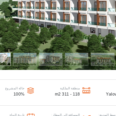
منطقة الملكية
حالة المشروع
100
%
m2
118 - 311
Yalo
سط المدينة:
المسافة الى المطار:
تاريخ البناء