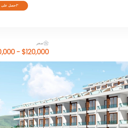
"احصل على ا
سعر
$320,000
-
$120,000