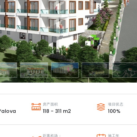
房产面积
项目状态
Yalova
118 - 311
m2
100
%
：
距离机场：
施工年