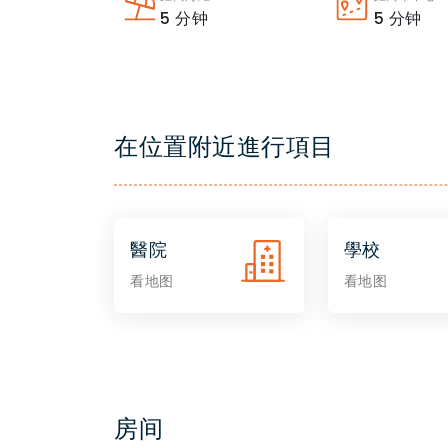
5
分钟
5
分钟
在位置附近進行項目
醫院
學校
看地图
看地图
房间