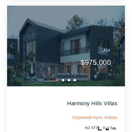
فلل
$975,000
Harmony Hills Villas
Döşemealtı İlçesi,
Antalya
m2
477
4
5