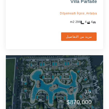
Villa Parfaite
Döşemealtı İlçesi,
Antalya
m2
296
4
4
مزيد من التفاصيل
فلل
$870,000