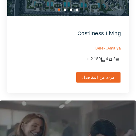
Costliness Living
Belek,
Antalya
m2
180
4
3
مزيد من التفاصيل