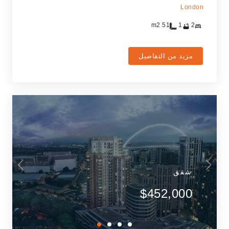
London
m2
51
1
2
مزيد من التفاصيل
شقق
$452,000