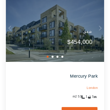
شقق
$454,000
Mercury Park
London
m2
53
1
3