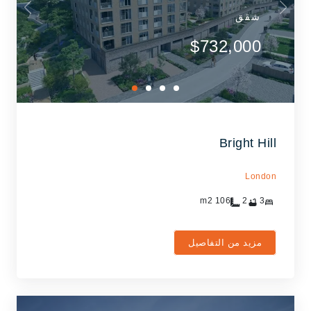
شقق
$732,000
Bright Hill
London
m2
106
2
3
مزيد من التفاصيل