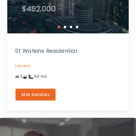
$452,000
St Watkins Residential
London
2
1
50
m2
Más Detalles