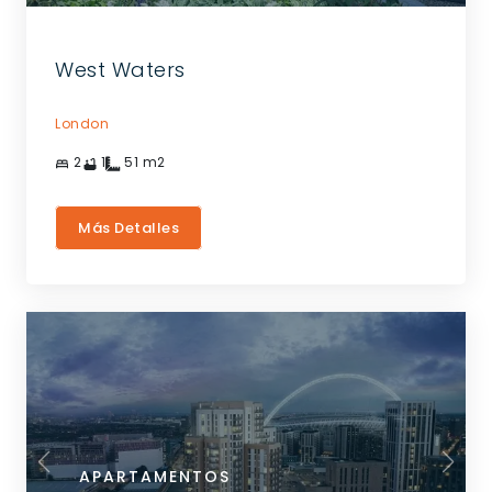
West Waters
London
2
1
51
m2
Más Detalles
APARTAMENTOS