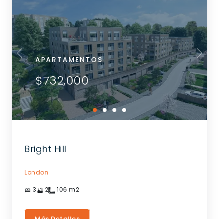
APARTAMENTOS
$732,000
Bright Hill
London
3
2
106
m2
Más Detalles