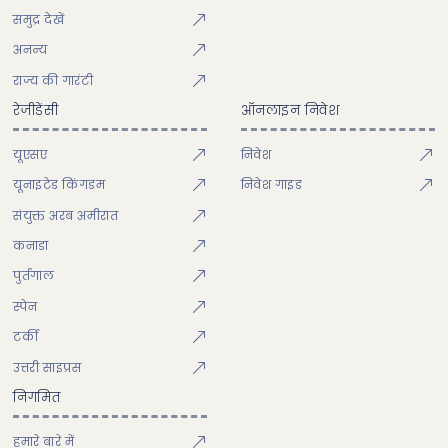
समुद्र देखें
अनन्य
राज्य की गारंटी
रेजीडेंसी
ऑनलाइन निवेश
यूएसए
निवेश
यूनाइटेड किंगडम
निवेश गाइड
संयुक्त अरब अमीरात
कनाडा
पुर्तगाल
स्पेन
टर्की
उत्तरी साइप्रस
निगमित
हमारे बारे में