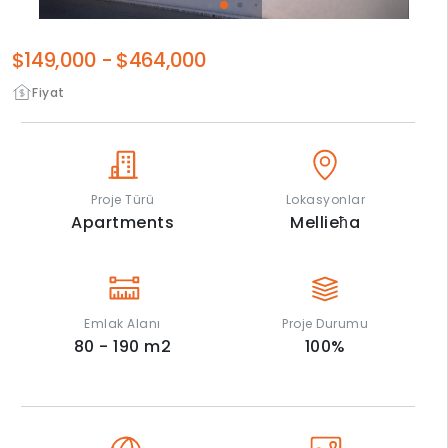
$149,000
-
$464,000
Fiyat
Proje Türü
Lokasyonlar
Apartments
Mellieħa
Emlak Alanı
Proje Durumu
80 - 190
m2
100
%