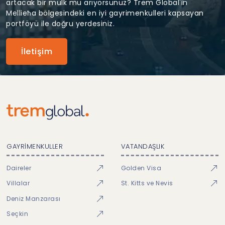
artacak bir mülk mü arıyorsunuz? Trem Global'in
Mellieħa bölgesindeki en iyi gayrimenkulleri kapsayan
portföyü ile doğru yerdesiniz.
İletişim
GAYRİMENKULLER
VATANDAŞLIK
Daireler
Golden Visa
Villalar
St. Kitts ve Nevis
Deniz Manzarası
Seçkin