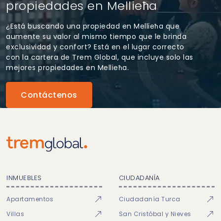
propiedades en Mellieħa
¿Está buscando una propiedad en Mellieħa que
aumente su valor al mismo tiempo que le brinda
exclusividad y confort? Está en el lugar correcto
con la cartera de Trem Global, que incluye solo las
mejores propiedades en Mellieħa.
Contáctenos
INMUEBLES
CIUDADANÍA
Apartamentos
Ciudadanía Turca
Villas
San Cristóbal y Nieves