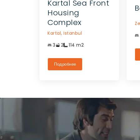
Kartal Sea Front
B
Housing
Complex
Ze
Kartal,
Istanbul
3
2
114
m2
Подробнее