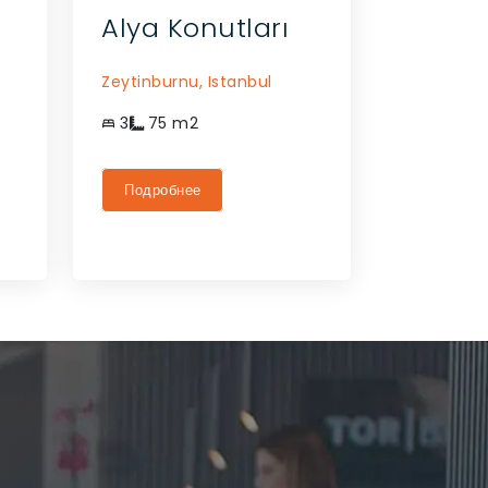
Alya Konutları
Zeytinburnu,
Istanbul
3
75
m2
Подробнее