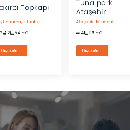
Tuna park
akırcı Topkapı
Ataşehir
ytinburnu,
Istanbul
Ataşehir,
Istanbul
2
2
54
m2
4
116
m2
Подробнее
Подробнее