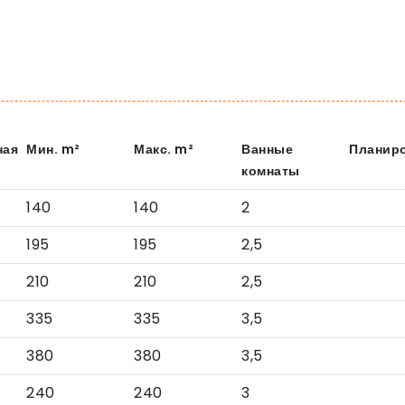
ная
Мин.
m²
Макс.
m²
Ванные
Планир
комнаты
140
140
2
195
195
2,5
210
210
2,5
335
335
3,5
380
380
3,5
240
240
3