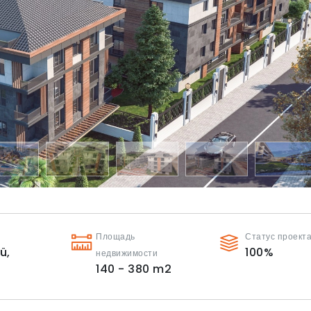
Площадь
Статус проект
ü,
100
%
недвижимости
140 - 380
m2