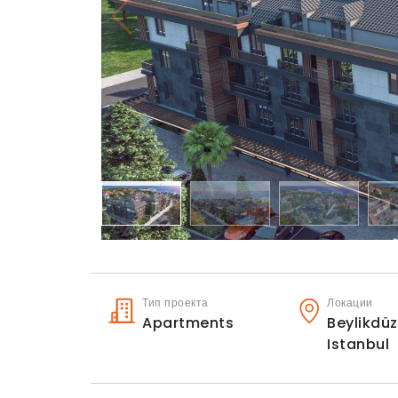
Тип проекта
Локации
Apartments
Beylikdüz
Istanbul