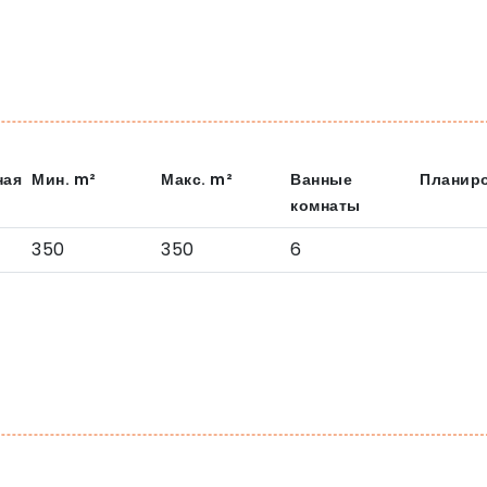
ная
Мин.
m²
Макс.
m²
Ванные
Планир
комнаты
350
350
6