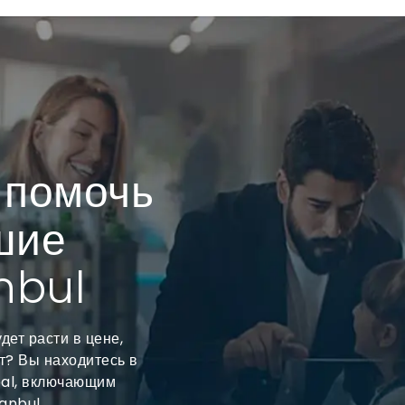
 помочь
шие
nbul
дет расти в цене,
т? Вы находитесь в
bal, включающим
anbul.