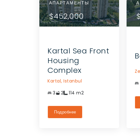
АПАРТАМЕНТЫ
АПА
А
АЛИ
ДЕТАЛИ
$452,000
$4
ТЬСЯ С
СВЯЗАТЬСЯ С
НТОМ
АГЕНТОМ
Kartal Sea Front
B
Housing
Complex
Ze
Kartal,
Istanbul
3
2
114
m2
Подробнее