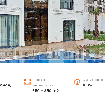
Площадь
Статус проект
mece,
100
%
недвижимости
350 - 350
m2