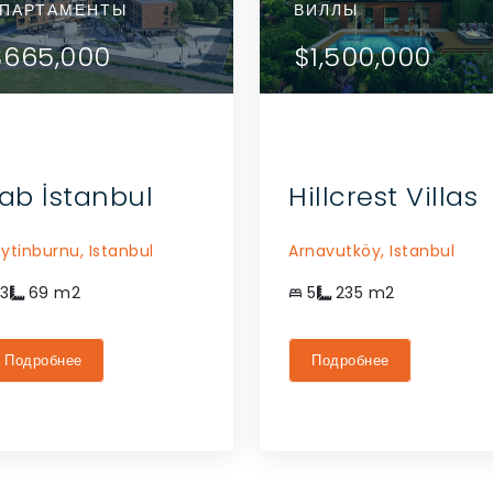
РТАМЕНТЫ
ПАРТАМЕНТЫ
АПАРТАМЕНТЫ
АПАРТАМЕНТЫ
ВИЛЛЫ
ДЕТАЛИ
ДЕТАЛИ
52,000
$665,000
$452,000
$665,000
$1,500,000
СВЯЗАТЬСЯ С
СВЯЗАТЬСЯ С
АГЕНТОМ
АГЕНТОМ
ab İstanbul
Hillcrest Villas
ytinburnu,
Istanbul
Arnavutköy,
Istanbul
3
69
m2
5
235
m2
Подробнее
Подробнее