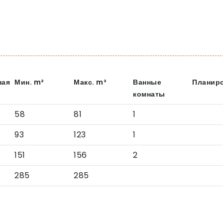
ная
Мин.
m²
Макс.
m²
Ванные
Планир
комнаты
58
81
1
93
123
1
151
156
2
285
285