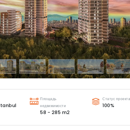
Площадь
Статус проект
stanbul
100
%
недвижимости
58 - 285
m2