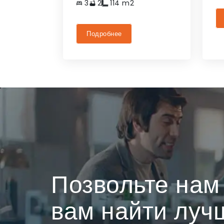
3
2
114
m2
Подробнее
Позвольте нам
вам найти луч