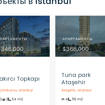
ъекты в Istanbul
ПОСМОТРЕТЬ
ПОСМОТРЕТЬ
РТАМЕНТЫ
ПАРТАМЕНТЫ
АПАРТАМЕНТЫ
АПАРТАМЕНТЫ
АПАРТАМЕНТЫ
ДЕТАЛИ
ДЕТАЛИ
52,000
$346,000
$452,000
$346,000
$368,000
СВЯЗАТЬСЯ С
СВЯЗАТЬСЯ С
АГЕНТОМ
АГЕНТОМ
Tuna park
akırcı Topkapı
Ataşehir
ytinburnu,
Istanbul
Ataşehir,
Istanbul
2
2
54
m2
4
116
m2