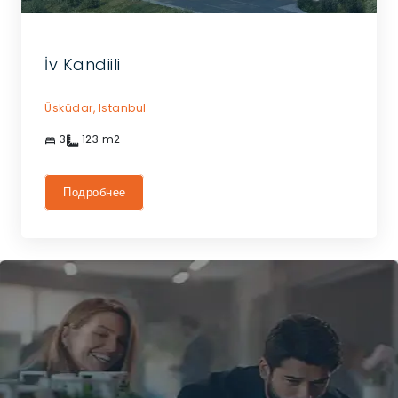
İv Kandiili
Üsküdar,
Istanbul
3
123
m2
Подробнее